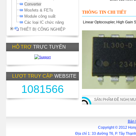
Converter
Mosfets & FETs
THÔNG TIN CHI TIẾT
Module công suất
Các loại IC chức năng
Linear Optocoupler, High Gain S
THIẾT BỊ CÔNG NGHIỆP
HỖ TRỢ
TRỰC TUYẾN
LƯỢT TRUY CẬP
WEBSITE
1081566
SẢN PHẨM ĐỀ NGHỊ M
Bản 
Copyright © 2012 Hong
Địa chỉ 1: 33 đường T6, P. Tây Thạ