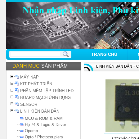
TRANG CHỦ
DANH MỤC
SẢN PHẨM
LINH KIỆN BÁN DẪN
»
C
MÁY NẠP
KIT PHÁT TRIỂN
PHẦN MỀM LẬP TRÌNH LED
BOARD MẠCH ỨNG DỤNG
SENSOR
LINH KIỆN BÁN DẪN
MCU & ROM & RAM
Họ 74 & Logic & Driver
Opamp
Opto / Photocouplers
Click vào hình 