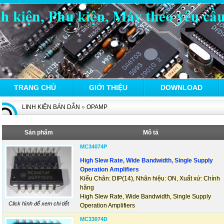
TRANG CHỦ
GIỚI THIỆU
DOWNLOAD
LINH KIỆN BÁN DẪN
»
OPAMP
Sản phẩm
Mô tả
MC34074P
High Slew Rate, Wide Bandwidth, Single Supply
Operation Amplifiers
Kiểu Chân: DIP(14), Nhãn hiệu: ON, Xuất xứ: Chính
hãng
High Slew Rate, Wide Bandwidth, Single Supply
Click hình để xem chi tiết
Operation Amplifiers
MC33074D