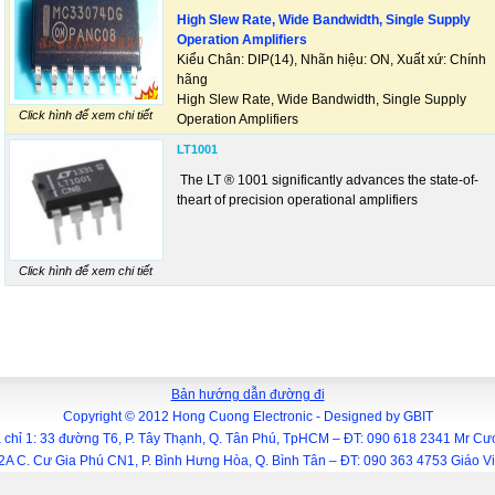
High Slew Rate, Wide Bandwidth, Single Supply
Operation Amplifiers
Kiểu Chân: DIP(14), Nhãn hiệu: ON, Xuất xứ: Chính
hãng
High Slew Rate, Wide Bandwidth, Single Supply
Click hình để xem chi tiết
Operation Amplifiers
LT1001
The LT ® 1001 significantly advances the state-of-
theart of precision operational amplifiers
Click hình để xem chi tiết
Bản hướng dẫn đường đi
Copyright © 2012 Hong Cuong Electronic -
Designed by
GBIT
 chỉ 1: 33 đường T6, P. Tây Thạnh, Q. Tân Phú, TpHCM – ĐT: 090 618 2341 Mr C
.12A C. Cư Gia Phú CN1, P. Bình Hưng Hòa, Q. Bình Tân – ĐT: 090 363 4753 Giáo 