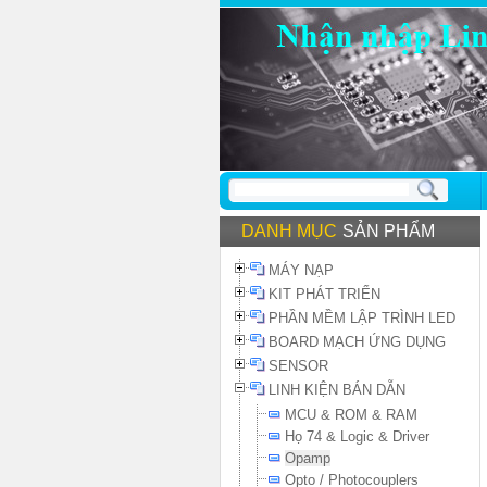
DANH MỤC
SẢN PHẨM
MÁY NẠP
KIT PHÁT TRIỂN
PHẦN MỀM LẬP TRÌNH LED
BOARD MẠCH ỨNG DỤNG
SENSOR
LINH KIỆN BÁN DẪN
MCU & ROM & RAM
Họ 74 & Logic & Driver
Opamp
Opto / Photocouplers