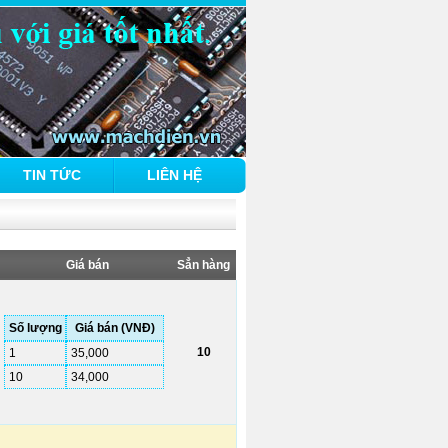
TIN TỨC
LIÊN HỆ
Giá bán
Sẳn hàng
Số lượng
Giá bán (VNĐ)
10
1
35,000
10
34,000