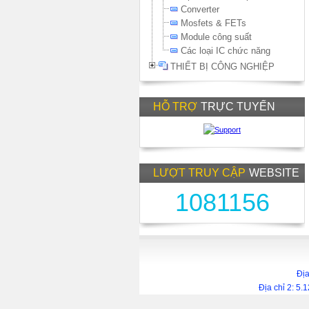
Converter
Mosfets & FETs
Module công suất
Các loại IC chức năng
THIẾT BỊ CÔNG NGHIỆP
HỖ TRỢ
TRỰC TUYẾN
LƯỢT TRUY CẬP
WEBSITE
1081156
Địa
Địa chỉ 2: 5