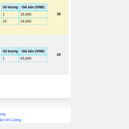
Số lượng
Giá bán (VNĐ)
30
1
35,000
10
34,000
Số lượng
Giá bán (VNĐ)
20
1
45,000
ương
Viên Võ Cường