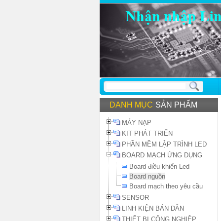
DANH MỤC
SẢN PHẨM
MÁY NẠP
KIT PHÁT TRIỂN
PHẦN MỀM LẬP TRÌNH LED
BOARD MẠCH ỨNG DỤNG
Board điều khiển Led
Board nguồn
Board mạch theo yêu cầu
SENSOR
LINH KIỆN BÁN DẪN
THIẾT BỊ CÔNG NGHIỆP