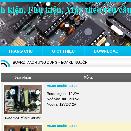
TRANG CHỦ
GIỚI THIỆU
DOWNLOAD
BOARD MẠCH ỨNG DỤNG
»
BOARD NGUỒN
Sản phẩm
Mô tả
Board nguồn 12V2A
Board nguồn 12V2A
Ngõ vào: 80 - 230VAC
Ngõ ra: 12VDC 2A
Click hình để xem chi tiết
Board nguồn 12V1A