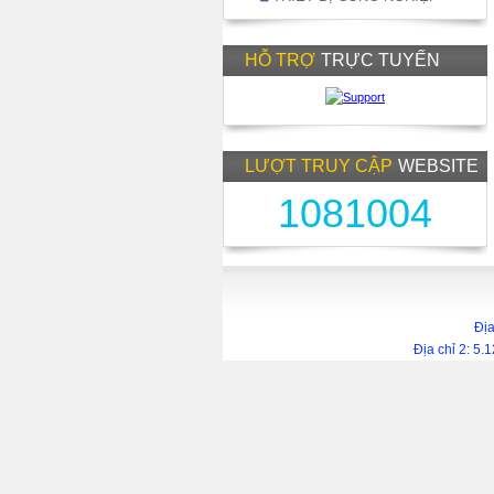
HỖ TRỢ
TRỰC TUYẾN
LƯỢT TRUY CẬP
WEBSITE
1081004
Địa
Địa chỉ 2: 5