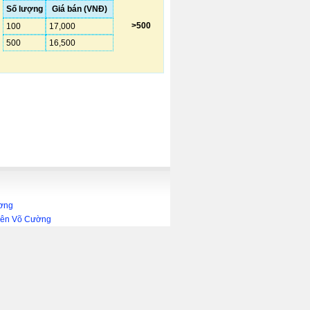
Số lượng
Giá bán (VNĐ)
>500
100
17,000
500
16,500
ương
Viên Võ Cường