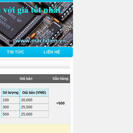
TIN TỨC
LIÊN HỆ
Giá bán
Sẳn hàng
Số lượng
Giá bán (VNĐ)
100
26,000
>500
300
25,500
500
25,000