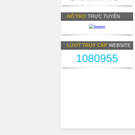
HỖ TRỢ
TRỰC TUYẾN
LƯỢT TRUY CẬP
WEBSITE
1080955