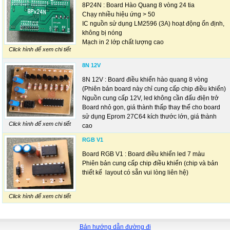
8P24N : Board Hào Quang 8 vòng 24 tia
Chạy nhiều hiệu ứng > 50
IC nguồn sử dụng LM2596 (3A) hoạt động ổn định,
không bị nóng
Mạch in 2 lớp chất lượng cao
Click hình để xem chi tiết
8N 12V
8N 12V : Board điều khiển hào quang 8 vòng
(Phiên bản board này chỉ cung cấp chip điều khiển)
Nguồn cung cấp 12V, led không cần đấu điện trở
Board nhỏ gọn, giá thành thấp thay thế cho board
sử dụng Eprom 27C64 kích thước lớn, giá thành
Click hình để xem chi tiết
cao
RGB V1
Board RGB V1 : Board điều khiển led 7 màu
Phiên bản cung cấp chip điều khiển (chip và bản
thiết kế layout có sẵn vui lòng liên hệ)
Click hình để xem chi tiết
Bản hướng dẫn đường đi