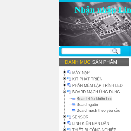
DANH MỤC
SẢN PHẨM
MÁY NẠP
KIT PHÁT TRIỂN
PHẦN MỀM LẬP TRÌNH LED
BOARD MẠCH ỨNG DỤNG
Board điều khiển Led
Board nguồn
Board mạch theo yêu cầu
SENSOR
LINH KIỆN BÁN DẪN
THIẾT BỊ CÔNG NGHIỆP