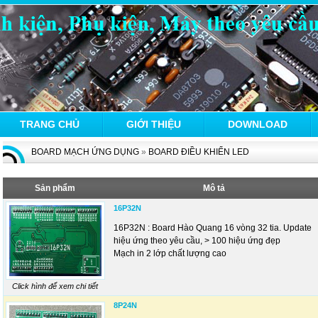
TRANG CHỦ
GIỚI THIỆU
DOWNLOAD
BOARD MẠCH ỨNG DỤNG
»
BOARD ĐIỀU KHIỂN LED
Sản phẩm
Mô tả
16P32N
16P32N : Board Hào Quang 16 vòng 32 tia. Update
hiệu ứng theo yêu cầu, > 100 hiệu ứng đẹp
Mạch in 2 lớp chất lượng cao
Click hình để xem chi tiết
8P24N