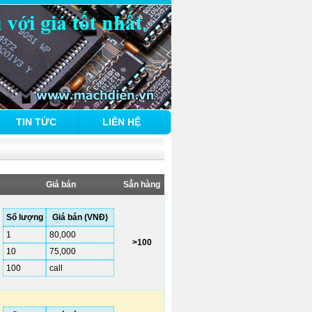
TIN TỨC
LIÊN HỆ
Giá bán
Sẳn hàng
Số lượng
Giá bán (VNĐ)
1
80,000
>100
10
75,000
100
call