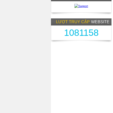
LƯỢT TRUY CẬP
WEBSITE
1081158