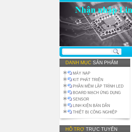
DANH MỤC
SẢN PHẨM
MÁY NẠP
KIT PHÁT TRIỂN
PHẦN MỀM LẬP TRÌNH LED
BOARD MẠCH ỨNG DỤNG
SENSOR
LINH KIỆN BÁN DẪN
THIẾT BỊ CÔNG NGHIỆP
HỖ TRỢ
TRỰC TUYẾN