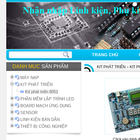
TRANG CHỦ
DANH MỤC
SẢN PHẨM
KIT PHÁT TRIỂN
»
KIT P
MÁY NẠP
KIT PHÁT TRIỂN
Kit phát triển 8051
PHẦN MỀM LẬP TRÌNH LED
BOARD MẠCH ỨNG DỤNG
SENSOR
LINH KIỆN BÁN DẪN
THIẾT BỊ CÔNG NGHIỆP
Click vào hình 