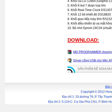
4. Khối GLCD 12864 (Graphic L
5. Khối 8 led 7 đoạn loại lớn
6. Khối Real Time Clock DS1307
7. Khối 12 bit nhiệt độ DS18B20
8. Khối giao tiếp máy tính RS232
9. Khối điều khiển từ xa mắt hồn
10. Bộ nhớ Eprom 24C04 (chuẩn
DOWNLOAD:
MD PROGRAMMER chương trì
Driver cổng USB cho Win XP, 
SẢN PHẨM ĐỀ NGHỊ M
Bản 
Copyright © 2012 Hong
Địa chỉ 1: 33 đường T6, P. Tây Thạ
Địa chỉ 2: 5.12A C. Cư Gia Phú CN1, P. Bình 