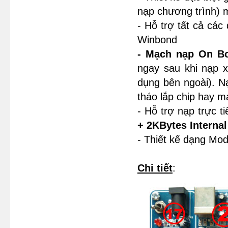
nạp chương trình) m
- Hỗ trợ tất cả cá
Winbond
- Mạch nạp On Bo
ngay sau khi nạp x
dụng bên ngoài). N
tháo lắp chip hay mạ
- Hỗ trợ nạp trực 
+ 2KBytes Interna
- Thiết kế dạng Modu
Chi tiết
: