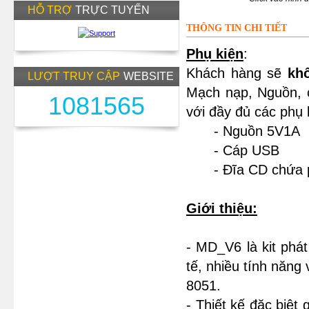
HỖ TRỢ
TRỰC TUYẾN
THÔNG TIN CHI TIẾT
Phụ kiện
:
Khách hàng sẽ
kh
LƯỢT TRUY CẬP
WEBSITE
Mạch nạp, Nguồn, 
1081565
với đầy đủ các phụ 
- Nguồn 5V1A
- Cáp USB
- Đĩa CD chứa 
Giới thiệu:
- MD_V6 là kit phát
tế, nhiều tính năng 
8051.
- Thiết kế đặc biệt 