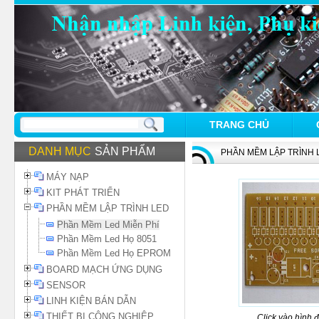
TRANG CHỦ
DANH MỤC
SẢN PHẨM
PHẦN MỀM LẬP TRÌNH 
MÁY NẠP
KIT PHÁT TRIỂN
PHẦN MỀM LẬP TRÌNH LED
Phần Mềm Led Miễn Phí
Phần Mềm Led Họ 8051
Phần Mềm Led Họ EPROM
BOARD MẠCH ỨNG DỤNG
SENSOR
LINH KIỆN BÁN DẪN
THIẾT BỊ CÔNG NGHIỆP
Click vào hình 