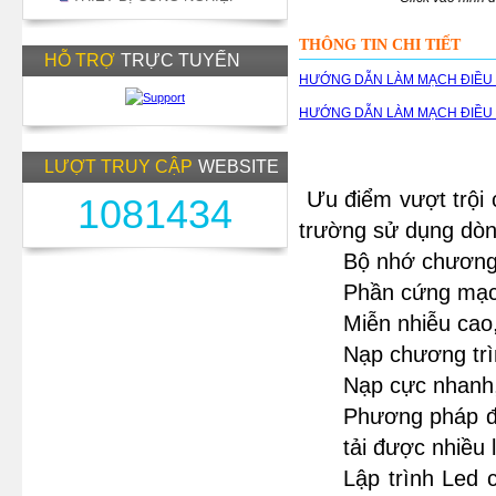
THÔNG TIN CHI TIẾT
HỖ TRỢ
TRỰC TUYẾN
HƯỚNG DẪN LÀM MẠCH ĐIỀU 
HƯỚNG DẪN LÀM MẠCH ĐIỀU 
LƯỢT TRUY CẬP
WEBSITE
Ưu điểm vượt trội 
1081434
trường sử dụng dòn
Bộ nhớ chương 
Phần cứng mạch
Miễn nhiễu cao
Nạp chương trìn
Nạp cực nhanh,
Phương pháp đi
tải được nhiều 
Lập trình Led